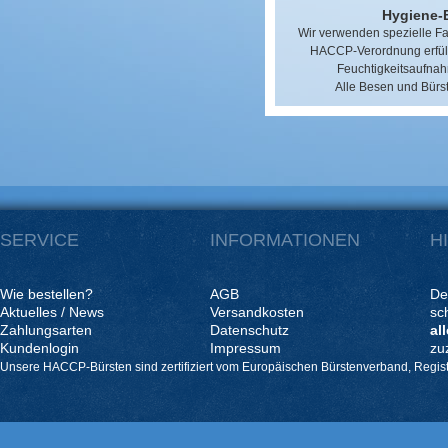
Hygiene-
Wir verwenden spezielle Fas
HACCP-Verordnung erfülle
Feuchtigkeitsaufnah
Alle Besen und Bürst
SERVICE
INFORMATIONEN
H
Wie bestellen?
AGB
De
Aktuelles / News
Versandkosten
sc
Zahlungsarten
Datenschutz
al
Kundenlogin
Impressum
zu
Unsere HACCP-Bürsten sind zertifiziert vom Europäischen Bürstenverband, Regis