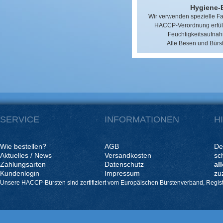
Hygiene-
Wir verwenden spezielle Fas
HACCP-Verordnung erfülle
Feuchtigkeitsaufnah
Alle Besen und Bürst
SERVICE
INFORMATIONEN
H
Wie bestellen?
AGB
De
Aktuelles / News
Versandkosten
sc
Zahlungsarten
Datenschutz
al
Kundenlogin
Impressum
zu
Unsere HACCP-Bürsten sind zertifiziert vom Europäischen Bürstenverband, Regis