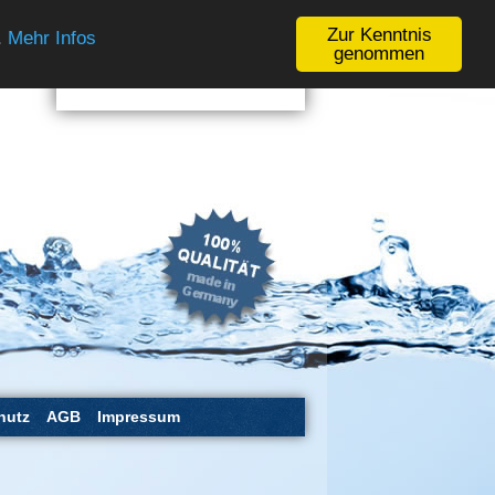
Ihr Warenkorb
.
Zur Kenntnis
Mehr Infos
genommen
hutz
AGB
Impressum