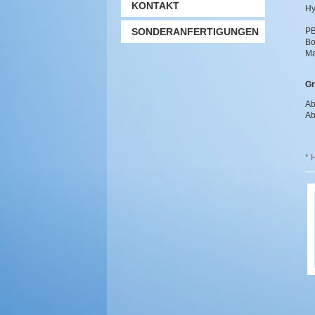
KONTAKT
Hy
SONDERANFERTIGUNGEN
PB
Bo
Ma
Gr
Ab
Ab
* 