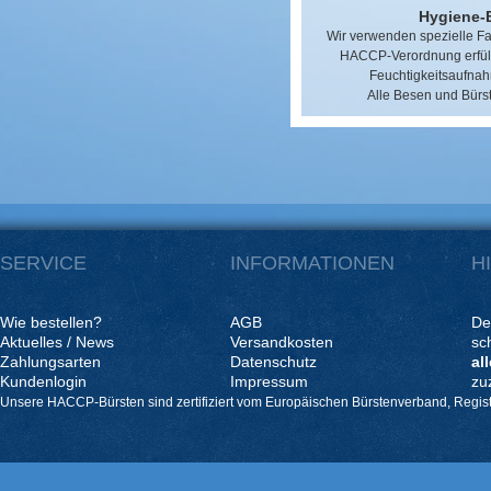
Hygiene-
Wir verwenden spezielle Fas
HACCP-Verordnung erfülle
Feuchtigkeitsaufnah
Alle Besen und Bürst
SERVICE
INFORMATIONEN
H
Wie bestellen?
AGB
De
Aktuelles / News
Versandkosten
sc
Zahlungsarten
Datenschutz
al
Kundenlogin
Impressum
zu
Unsere HACCP-Bürsten sind zertifiziert vom Europäischen Bürstenverband, Regis